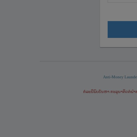
Anti-Money Launder
ກໍລະນີພົບບັນຫາ ກະລຸນາຕິດຕໍ່ຝ