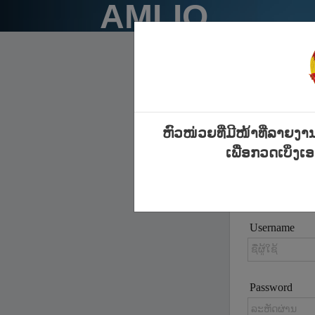
AMLIO
ຫົວໜ່ວຍທີ່ມີໜ້າທີ່ລາຍງາ
ເພື່ອກວດເບິ່ງ
Username
Password